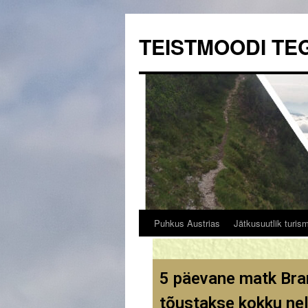
TEISTMOODI TE
Puhkus Austrias
Jätkusuutlik turis
5 päevane matk Bra
tõustakse kokku nel