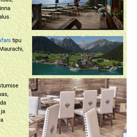
hinna
lus.
fani
tipu
 Maurachi,
stumise
has,
ada
 ja
ja