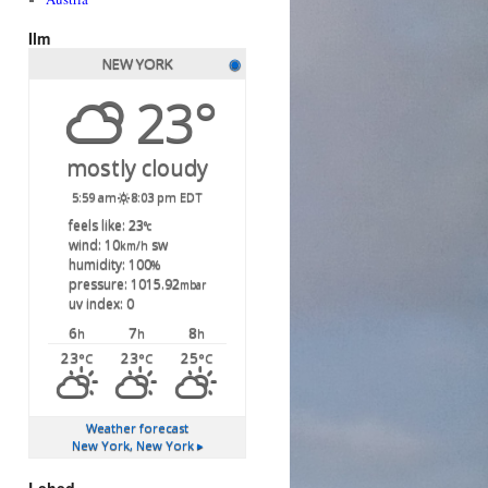
Ilm
NEW YORK
◉
23°
mostly cloudy
5:59 am
8:03 pm EDT
feels like: 23
°c
wind: 10
sw
km/h
humidity: 100
%
pressure: 1015.92
mbar
uv index: 0
6
7
8
h
h
h
23
23
25
°C
°C
°C
Weather forecast
New York, New York ▸