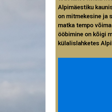
Alpimäestiku kaunis
on mitmekesine ja s
matka tempo võimal
ööbimine on kõigi 
külalislahketes Alp