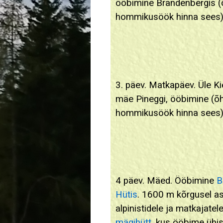
ööbimine Brandenbergis (
hommikusöök hinna sees
3. päev. Matkapäev. Üle Ki
mäe Pineggi, ööbimine (õh
hommikusöök hinna sees
4 päev. Mäed. Ööbimine
B
Hütis
. 1600 m kõrgusel a
alpinistidele ja matkajate
mägihütt
, kus ööbime ühis