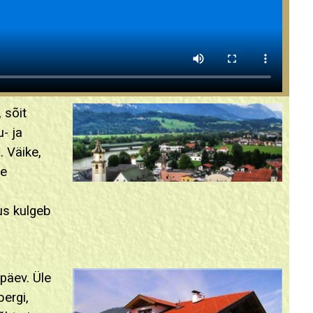
 sõit
- ja
 Väike,
le
kus kulgeb
päev. Üle
ergi,