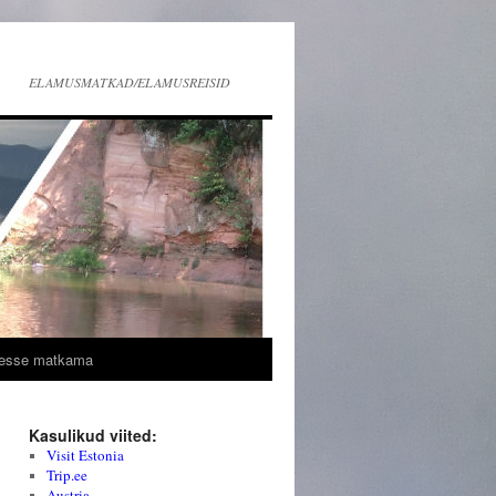
ELAMUSMATKAD/ELAMUSREISID
esse matkama
Kasulikud viited:
Visit Estonia
Trip.ee
Austria