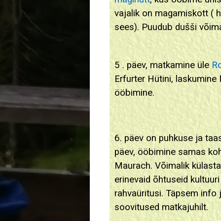
vajalik on magamiskott ( 
sees). Puudub dušši võima
5 . päev, matkamine üle
Ro
Erfurter Hütini, laskumine
ööbimine.
6. päev on puhkuse ja taa
päev, ööbimine samas ko
Maurach. Võimalik külast
erinevaid õhtuseid kultuuri
rahvaüritusi. Täpsem info 
soovitused matkajuhilt.