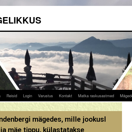
GELIKKUS
m
Reisid
Login
Varustus
Kontakt
Matka raskusastmed
Mäged
ndenbergi mägedes, mille jookusl
ja mäe tippu, külastatakse