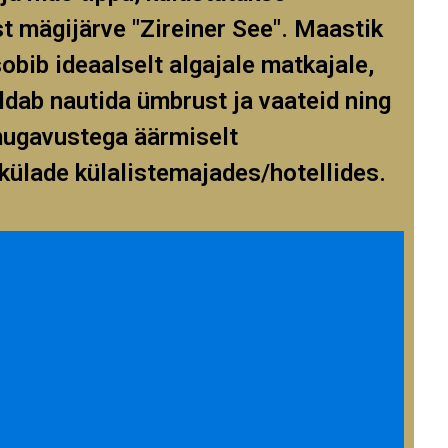
t mägijärve "Zireiner See". Maastik
obib ideaalselt algajale matkajale,
dab nautida ümbrust ja vaateid ning
mugavustega äärmiselt
ikülade külalistemajades/hotellides.