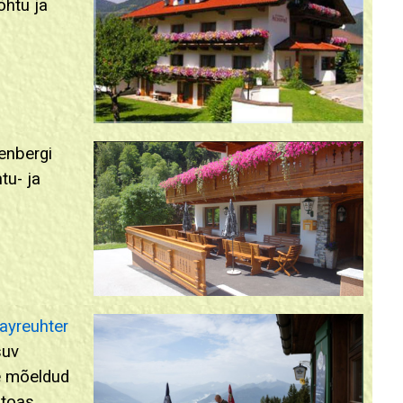
õhtu ja
)
enbergi
tu- ja
)
ayreuhter
suv
le mõeldud
toas,