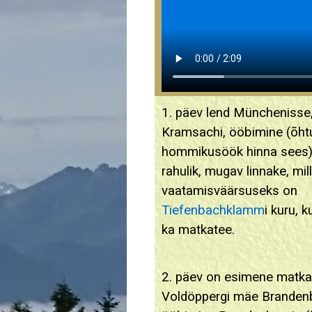
1. päev lend Münchenisse,
Kramsachi, ööbimine (õhtu
hommikusöök hinna sees).
rahulik, mugav linnake, mil
vaatamisväärsuseks on
Tiefenbachklamm
i kuru, 
ka matkatee.
2. päev on esimene matka
Voldöppergi mäe Brandenb