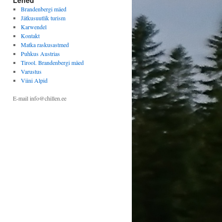
Lehed
Brandenbergi mäed
Jätkusuutlik turism
Karwendel
Kontakt
Matka raskusastmed
Puhkus Austrias
Tirool. Brandenbergi mäed
Varustus
Viini Alpid
E-mail info@chillen.ee